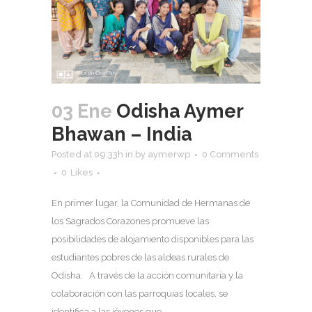
03 Ene
Odisha Aymer
Bhawan – India
Posted at 09:33h
in
by
aymerwp
0 Comments
0
Likes
En primer lugar, la Comunidad de Hermanas de
los Sagrados Corazones promueve las
posibilidades de alojamiento disponibles para las
estudiantes pobres de las aldeas rurales de
Odisha. A través de la acción comunitaria y la
colaboración con las parroquias locales, se
identifica a las jóvenes que...